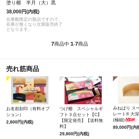
塗り櫛 半月（大）黒
38,000円(内税)
在庫数限定の製品ですので、
在庫が無くなり次第販売終了
となります。
7
1
7
商品中
-
商品
売れ筋商品
みねばり ス
お名前刻印（有料オプ
つげ櫛 スペシャルギ
レート® 大
ション）
フト３点セット【C】
(極細)
【限定発売】【送料無
2,800円(内税)
料】
89,000円(内
29,800円(内税)