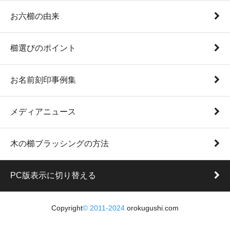
お六櫛の由来
櫛選びのポイント
お名前刻印事例集
メディアニュース
木の櫛ブラッシングの方法
PC版表示に切り替える
Copyright
©
2011-2024
orokugushi.com