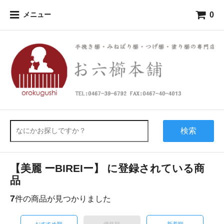
0
メニュー
検索
【美麗 ーBIREIー】 に登録されている商
品
7
件の商品が見つかりました
おすすめ順
価格順
新着順