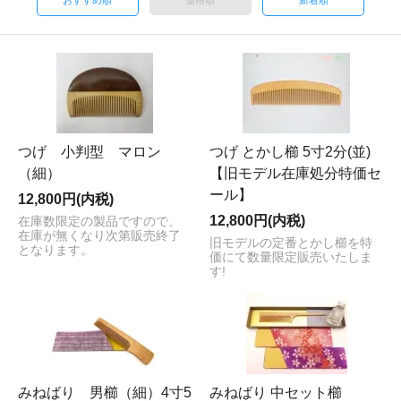
つげ 小判型 マロン
つげ とかし櫛 5寸2分(並)
（細）
【旧モデル在庫処分特価セ
ール】
12,800円(内税)
12,800円(内税)
在庫数限定の製品ですので、
在庫が無くなり次第販売終了
旧モデルの定番とかし櫛を特
となります。
価にて数量限定販売いたしま
す!
みねばり 男櫛（細）4寸5
みねばり 中セット櫛