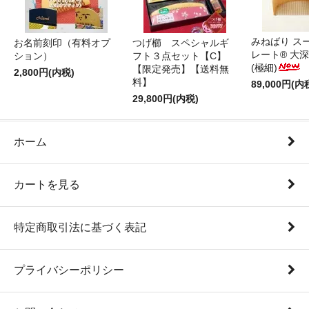
みねばり ス
お名前刻印（有料オプ
つげ櫛 スペシャルギ
レート® 大
ション）
フト３点セット【C】
(極細)
【限定発売】【送料無
2,800円(内税)
料】
89,000円(内
29,800円(内税)
ホーム
カートを見る
特定商取引法に基づく表記
プライバシーポリシー