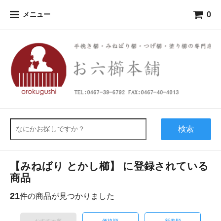
0
メニュー
検索
【みねばり とかし櫛】 に登録されている
商品
21
件の商品が見つかりました
おすすめ順
価格順
新着順