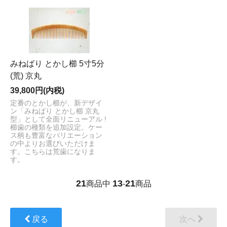
みねばり とかし櫛 5寸5分
(荒) 京丸
39,800円(内税)
定番のとかし櫛が、新デザイ
ン「みねばり とかし櫛 京丸
型」として全面リニューアル !
櫛歯の種類を追加設定。ケー
ス柄も豊富なバリエーション
の中よりお選びいただけま
す。こちらは荒歯になりま
す。
21
13
21
商品中
-
商品
戻る
次へ