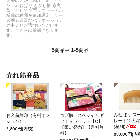
定番のとかし櫛が、新デザイ
ン「みねばり とかし櫛 京丸
型」として全面リニューアル !
櫛歯の種類を追加設定。ケー
ス柄も豊富なバリエーション
の中よりお選びいただけま
す。こちらは荒歯になりま
す。
5
1
5
商品中
-
商品
売れ筋商品
みねばり ス
お名前刻印（有料オプ
つげ櫛 スペシャルギ
レート® 大
ション）
フト３点セット【C】
(極細)
【限定発売】【送料無
2,800円(内税)
料】
89,000円(内