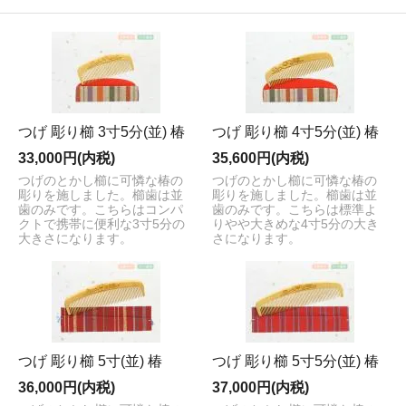
つげ 彫り櫛 3寸5分(並) 椿
つげ 彫り櫛 4寸5分(並) 椿
33,000円(内税)
35,600円(内税)
つげのとかし櫛に可憐な椿の
つげのとかし櫛に可憐な椿の
彫りを施しました。櫛歯は並
彫りを施しました。櫛歯は並
歯のみです。こちらはコンパ
歯のみです。こちらは標準よ
クトで携帯に便利な3寸5分の
りやや大きめな4寸5分の大き
大きさになります。
さになります。
つげ 彫り櫛 5寸(並) 椿
つげ 彫り櫛 5寸5分(並) 椿
36,000円(内税)
37,000円(内税)