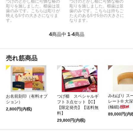
つげのとかし櫛に可憐な椿の
つげのとかし櫛に可憐な椿の
彫りを施しました。櫛歯は並
彫りを施しました。櫛歯は並
歯のみです。こちらは彫りが
歯のみです。こちらは持ちご
映える5寸の大きさになりま
たえのある5寸5分の大きさに
す。
なります。
4
1
4
商品中
-
商品
売れ筋商品
みねばり ス
お名前刻印（有料オプ
つげ櫛 スペシャルギ
レート® 大
ション）
フト３点セット【C】
(極細)
【限定発売】【送料無
2,800円(内税)
料】
89,000円(内
29,800円(内税)