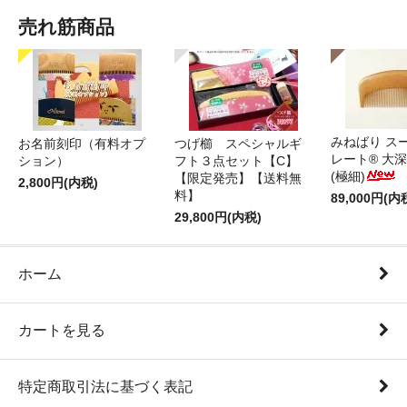
売れ筋商品
みねばり ス
お名前刻印（有料オプ
つげ櫛 スペシャルギ
レート® 大
ション）
フト３点セット【C】
(極細)
【限定発売】【送料無
2,800円(内税)
料】
89,000円(内
29,800円(内税)
ホーム
カートを見る
特定商取引法に基づく表記