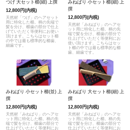
つげ 大セット櫛(細) 上撰
みねばり 小セット櫛(細) 上
撰
12,800円(内税)
12,800円(内税)
天然材「つげ」のヘアセット
用に特化した櫛。柄の先端で
天然材「みねばり」のヘアセ
髪を分け、櫛歯の部分で仕上
ット用に特化した櫛。柄の先
げていただく等便利にお使い
端で髪を分け、櫛歯の部分で
頂けます。こちらはセット櫛
仕上げていただく等便利にお
の中では最も標準的な櫛歯、
使い頂けます。こちらはセッ
細歯です。
ト櫛の中では最も標準的な櫛
歯、細歯です。
みねばり 小セット櫛(並) 上
みねばり 大セット櫛(細) 上
撰
撰
12,800円(内税)
12,800円(内税)
天然材「みねばり」のヘアセ
天然材「みねばり」のヘアセ
ット用に特化した櫛。柄の先
ット用に特化した櫛。柄の先
端で髪を分け、櫛歯の部分で
端で髪を分け、櫛歯の部分で
仕上げていただく等便利にお
仕上げていただく等便利にお