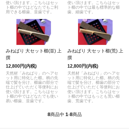
使い頂けます。こちらはセッ
使い頂けます。こちらはセッ
ト櫛の中ではどなたでもご利
ト櫛の中では最も標準的な櫛
用できる櫛歯、並歯です。
歯、細歯です。
みねばり 大セット櫛(並) 上
みねばり 大セット櫛(荒) 上
撰
撰
12,800円(内税)
12,800円(内税)
天然材「みねばり」のヘアセ
天然材「みねばり」のヘアセ
ット用に特化した櫛。柄の先
ット用に特化した櫛。柄の先
端で髪を分け、櫛歯の部分で
端で髪を分け、櫛歯の部分で
仕上げていただく等便利にお
仕上げていただく等便利にお
使い頂けます。こちらはセッ
使い頂けます。こちらはセッ
ト櫛の中ではどなたでも使い
ト櫛の中ではもっとも荒い櫛
易い櫛歯、並歯です。
歯、荒歯です。
8
1
8
商品中
-
商品