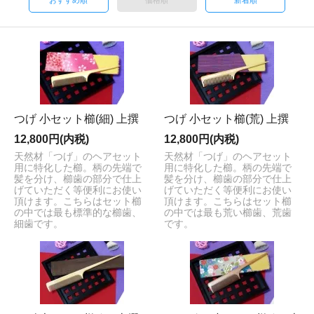
つげ 小セット櫛(細) 上撰
つげ 小セット櫛(荒) 上撰
12,800円(内税)
12,800円(内税)
天然材「つげ」のヘアセット
天然材「つげ」のヘアセット
用に特化した櫛。柄の先端で
用に特化した櫛。柄の先端で
髪を分け、櫛歯の部分で仕上
髪を分け、櫛歯の部分で仕上
げていただく等便利にお使い
げていただく等便利にお使い
頂けます。こちらはセット櫛
頂けます。こちらはセット櫛
の中では最も標準的な櫛歯、
の中では最も荒い櫛歯、荒歯
細歯です。
です。