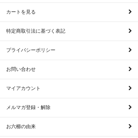
カートを見る
特定商取引法に基づく表記
プライバシーポリシー
お問い合わせ
マイアカウント
メルマガ登録・解除
お六櫛の由来