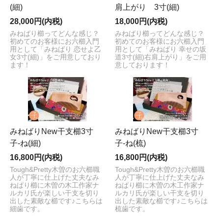
(細)
肩上がり 3寸(細)
28,000円(内税)
18,000円(内税)
みねばり櫛ってどんな感じ？
みねばり櫛ってどんな感じ？
初めてのお客様にお六櫛入門
初めてのお客様にお六櫛入門
用として「みねばり 恋せよ乙
用として「みねばり 幸せの坂
女3寸(細)」をご用意しており
道3寸(細)右肩上がり」をご用
ます！
意しております！
みねばりNew干支櫛3寸
みねばりNew干支櫛3寸
子-ね(細)
子-ね(梳)
16,800円(内税)
16,800円(内税)
Tough&Pretty木曽のお六櫛職
Tough&Pretty木曽のお六櫛職
人が丁寧に仕上げた丈夫なみ
人が丁寧に仕上げた丈夫なみ
ねばり櫛に木曽の木工作家ナ
ねばり櫛に木曽の木工作家ナ
ルカリ氏が楽しい干支を切り
ルカリ氏が楽しい干支を切り
出した素敵な櫛です♪こちらは
出した素敵な櫛です♪こちらは
細歯です。
梳歯です。