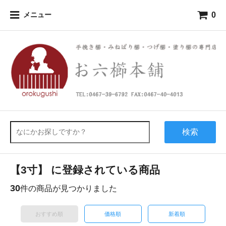
0
メニュー
検索
【3寸】 に登録されている商品
30
件の商品が見つかりました
おすすめ順
価格順
新着順