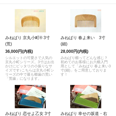
みねばり 京丸小町® 3寸
みねばり 春よ来い 3寸
(荒)
(細)
36,000円(内税)
28,000円(内税)
シルエットの可愛さで人気の
みねばり櫛ってどんな感じ？
京丸小町シリーズ。3寸はお出
初めてのお客様にお六櫛入門
かけにピッタリの小振りなサ
用として「みねばり 春よ来い3
イズです♪こちらは京丸小町シ
寸(細)」をご用意しておりま
リーズの中で最も櫛歯の荒い
す！
「荒歯」になります。
みねばり 恋せよ乙女 3寸
みねばり 幸せの坂道・右