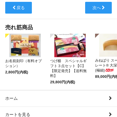
戻る
次へ
売れ筋商品
みねばり ス
お名前刻印（有料オプ
つげ櫛 スペシャルギ
レート® 大
ション）
フト３点セット【C】
(極細)
【限定発売】【送料無
2,800円(内税)
料】
89,000円(内
29,800円(内税)
ホーム
カートを見る