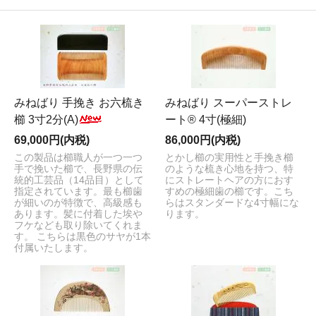
みねばり 手挽き お六梳き
みねばり スーパーストレ
櫛 3寸2分(A)
ート® 4寸(極細)
69,000円(内税)
86,000円(内税)
この製品は櫛職人が一つ一つ
とかし櫛の実用性と手挽き櫛
手で挽いた櫛で、長野県の伝
のような梳き心地を持つ、特
統的工芸品（14品目）として
にストレートヘアの方におす
指定されています。最も櫛歯
すめの極細歯の櫛です。こち
が細いのが特徴で、高級感も
らはスタンダードな4寸幅にな
あります。髪に付着した埃や
ります。
フケなども取り除いてくれま
す。 こちらは黒色のサヤが1本
付属いたします。