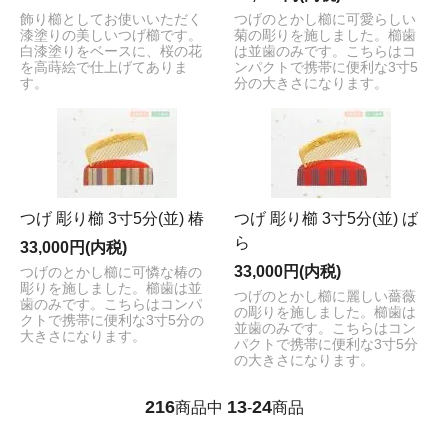
飾り櫛としてお使いいただく
つげのとかし櫛に可愛らしい
漆塗りの美しいつげ櫛です。
菊の彫りを施しました。櫛歯
白漆塗りをベースに、桜の花
は並歯のみです。こちらはコ
を高蒔絵で仕上げてありま
ンパクトで携帯に便利な3寸5
す。
分の大きさになります。
つげ 彫り櫛 3寸5分(並) 椿
つげ 彫り櫛 3寸5分(並) ば
ら
33,000円(内税)
33,000円(内税)
つげのとかし櫛に可憐な椿の
彫りを施しました。櫛歯は並
つげのとかし櫛に麗しい薔薇
歯のみです。こちらはコンパ
の彫りを施しました。櫛歯は
クトで携帯に便利な3寸5分の
並歯のみです。こちらはコン
大きさになります。
パクトで携帯に便利な3寸5分
の大きさになります。
216
13
24
商品中
-
商品