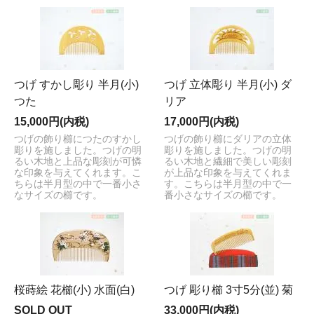
つげ すかし彫り 半月(小)
つげ 立体彫り 半月(小) ダ
つた
リア
15,000円(内税)
17,000円(内税)
つげの飾り櫛につたのすかし
つげの飾り櫛にダリアの立体
彫りを施しました。つげの明
彫りを施しました。つげの明
るい木地と上品な彫刻が可憐
るい木地と繊細で美しい彫刻
な印象を与えてくれます。こ
が上品な印象を与えてくれま
ちらは半月型の中で一番小さ
す。こちらは半月型の中で一
なサイズの櫛です。
番小さなサイズの櫛です。
桜蒔絵 花櫛(小) 水面(白)
つげ 彫り櫛 3寸5分(並) 菊
SOLD OUT
33,000円(内税)