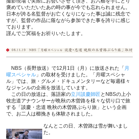
撮影現場で実際にお会いさせて頂き、お六櫛を手にとり
褒めていただいたあの時の事が今でも忘れられません。
日本が誇る名監督がお亡くなりになった事は誠に残念で
すが、監督の作品に蔭ながら参加できた事を誇りに感じ
ております。
謹んでご冥福をお祈りいたします。
NBS（長野放送）で12月1日（月）に放送された「
月
曜スペシャル
」の取材を受けました。「月曜スペシャ
ル」では、旅・グルメ・ドキュメンタリーなど毎週様々
なジャンルの企画を放送しています。
この日の放送は、落語家の
立川談慶師匠
とNBSの上小
牧忠道アナウンサーが晩秋の木曽路を様々な切り口で旅
する「談慶・忠道 晩秋の木曽路ぶらり旅」という企画
で、お二人は櫛挽きも体験されました。
なんとこの日、木曽路は雪が舞いまし
た。