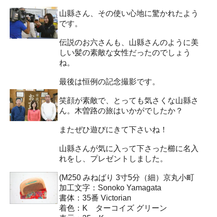
山縣さん、その使い心地に驚かれたよう
です。
伝説のお六さんも、山縣さんのように美
しい髪の素敵な女性だったのでしょう
ね。
最後は恒例の記念撮影です。
笑顔が素敵で、とっても気さくな山縣さ
ん。木曽路の旅はいかがでしたか？
またぜひ遊びにきて下さいね！
山縣さんが気に入って下さった櫛に名入
れをし、プレゼントしました。
(M250 みねばり 3寸5分（細）京丸小町
加工文字：Sonoko Yamagata
書体：35番 Victorian
着色：K ターコイズ グリーン