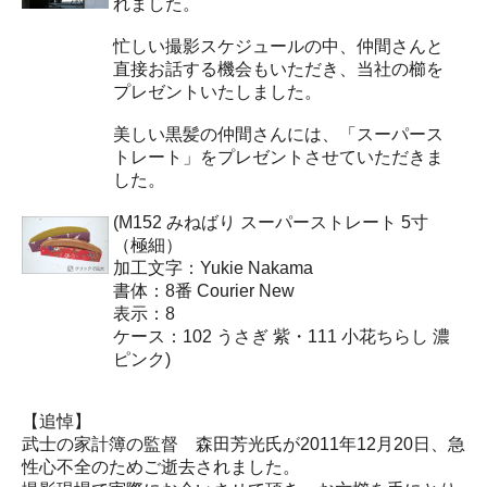
れました。
忙しい撮影スケジュールの中、仲間さんと
直接お話する機会もいただき、当社の櫛を
プレゼントいたしました。
美しい黒髪の仲間さんには、「スーパース
トレート」をプレゼントさせていただきま
した。
(M152 みねばり スーパーストレート 5寸
（極細）
加工文字：Yukie Nakama
書体：8番 Courier New
表示：8
ケース：102 うさぎ 紫・111 小花ちらし 濃
ピンク)
【追悼】
武士の家計簿の監督 森田芳光氏が2011年12月20日、急
性心不全のためご逝去されました。