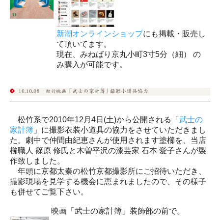
新潮オンラインショップ
にも掲載・販売し
て頂いてます。
現在、みねばり京丸小町3寸5分（細） の
み購入が可能です。
松竹系で2010年12月4日(土)から公開される「
武士の
家計簿
」に撮影衣装小道具の協力をさせていただきまし
た。劇中で仲間由紀恵さんが使用されます塗櫛を、当店
櫛職人 篠原 修氏と木曽平沢の漆芸家 石本 愛子さんが製
作致しました。
年頭に京都太秦の松竹京都撮影所にご招待いただき、
撮影現場を見学する機会に恵まれましたので、その様子
も併せてご覧下さい。
映画「武士の家計簿」装飾部の前で。