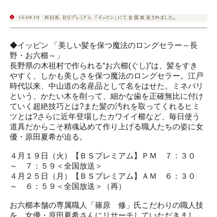
◆イッピン 「美しい髪を保つ魔法のロングセラー～長
野・お六櫛～」
長野県の木祖村で作られる“お六櫛(ぐし)”は、髪をすき
やすく、しかも美しさを保つ魔法のロングセラー。江戸
時代以来、中山道の名産品として名をはせた。ミネバリ
という、かたい木を削って、細かな歯を正確無比に付け
ていく超絶技巧とは?また髪の汚れを取ってくれるヒミ
ツとは?さらに近年登場したカワイイ櫛など、毎日使う
道具だからこそ精魂込めて作り上げる職人たちの姿に女
優・原田夏希が迫る。
４月１９日（火）【ＢＳプレミアム】ＰＭ ７：３０
～ ７：５９＜全国放送＞
４月２５日（月）【ＢＳプレミアム】ＡＭ ６：３０
～ ６：５９＜全国放送＞（再）
お六櫛本舗の専属職人「篠原 修」氏こだわりの職人技
を、女優・原田夏希さんにリサーチしていただきまし