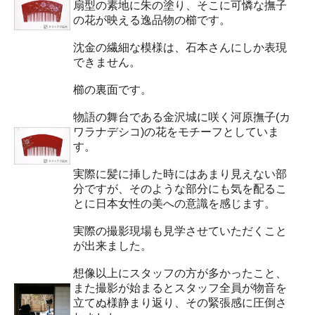
扇型の素地に朱の塗り、そこに可憐な撫子
の花が映える逸品物の櫛です。
沈金の繊細な模様は、石本さんにしか表現
できません。
櫛の裏面です。
物語の舞台である金沢城に咲く河原撫子(カ
ワラナデシコ)の花をモチーフとしていま
す。
実際に髪に挿した時にはあまり見えない部
分ですが、そのような部分にも気を配るこ
とに日本女性の美への意識を感じます。
実際の撮影現場も見学させていただくこと
が出来ました。
想像以上にスタッフの方が多かったこと、
また撮影が始まるとスタッフ全員が物音を
立てぬ様静まり返り、その緊張感に圧倒さ