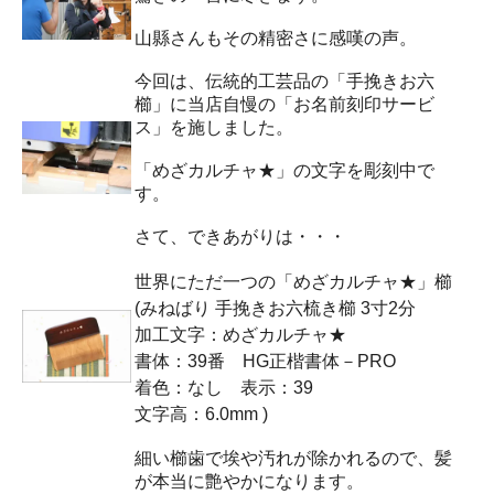
山縣さんもその精密さに感嘆の声。
今回は、伝統的工芸品の「手挽きお六
櫛」に当店自慢の「お名前刻印サービ
ス」を施しました。
「めざカルチャ★」の文字を彫刻中で
す。
さて、できあがりは・・・
世界にただ一つの「めざカルチャ★」櫛
(みねばり 手挽きお六梳き櫛 3寸2分
加工文字：めざカルチャ★
書体：39番 HG正楷書体－PRO
着色：なし 表示：39
文字高：6.0mm )
細い櫛歯で埃や汚れが除かれるので、髪
が本当に艶やかになります。