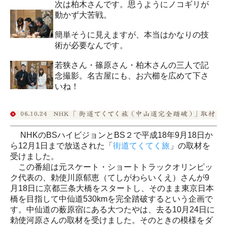
次は柏木さんです。思うようにノコギリが
動かず大苦戦。
簡単そうに見えますが、本当はかなりの技
術が必要なんです。
若狭さん・篠原さん・柏木さんの三人で記
念撮影。名古屋にも、お六櫛を広めて下さ
いね！
NHKのBSハイビジョンとBS２で平成18年9月18日か
ら12月1日まで放送された「
街道てくてく旅
」の取材を
受けました。
この番組は元スケート・ショートトラックオリンピッ
ク代表の、勅使川原郁恵（てしがわらいくえ）さんが9
月18日に京都三条大橋をスタートし、そのまま東京日本
橋を目指して中仙道530kmを完全踏破するという企画で
す。中仙道の薮原宿にある大つたやは、去る10月24日に
勅使河原さんの取材を受けました。そのときの模様をダ