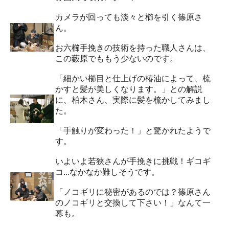
カメラが回っても淡々と櫛を引く篠原さ
ん。
お六櫛手挽きの技術を持った職人さんは、
この藪原でももう少ないのです。
「細かい櫛目と仕上げの椿油によって、梳
かすと髪が美しくなります。」との解説
に、柏木さん、実際に髪を梳かしてみまし
た。
「手触りが変わった！」と驚かれたようで
す。
いよいよ若狭さんが手挽きに挑戦！ギコギ
コ...なかなか難しそうです。
「ノコギリに秘密があるのでは？篠原さん
のノコギリと交換して下さい！」なんて一
幕も。