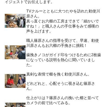
イジェストでお伝えします。
TVクルーとともに大つたやを訪れた勅使川
原さん。
真っ直ぐお六櫛の工房まできて「細かいで
すね！」と職人さんの手仕事をみて感嘆の
声を上げます。
職人篠原さんの指導を受けて、早速、勅使
川原さんもお六櫛の手挽きに挑戦！
歯挽きノコがガイド印をつけるために2枚歯
になっている説明を熱心に聞いていまし
た。
真剣な表情で櫛を挽く勅使川原さん。
どれどれと、心配そうに覗き込む篠原さ
ん。
仕上がりは？篠原さんの挽いた櫛と並べて
カメラの前で比べてみる。