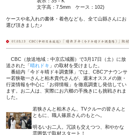
表示：35－K
文字高：7.5mm ケース：102)
ケースや名入れの書体・着色なども、全て山縣さんにお
選び頂きました♪
CBC（放送地域：中京広域圏）で3月17日（土）に放
送された「
晴れドキ
」の取材を受けました。
番組内「今ドキ晴ドキ調査隊」では、CBCアナウンサ
ー若狭敬一さんと柏木貴代さんが、週末オススメの旅・
行楽情報を中心に「お得情報」を徹底調査し発信してい
ます。お二人は、実際にお六櫛の手挽きにも挑戦されま
した。
若狭さんと柏木さん、TVクルーの皆さんと
ともに、職人篠原さんのもとへ。
明るいお二人。冗談も交えつつ、和やかな
雰囲気で取材スタート！