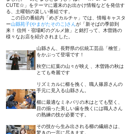
CUTE☆」をテーマに週末のお出かけ情報などを発信す
る、土曜朝の楽しい番組です。
この日の番組内「めざカルチャ」では、情報キャスタ
ー
山縣苑子(やまがたそのこ)さん
が「新そばの季節到
来！ 信州・宿場町のグルメ旅」と銘打って、木曽路の
様々なお店を紹介されました。
山縣さん、長野県の伝統工芸品「檜笠」
をかぶって登場です！
秋空に紅葉の山々が映え 、木曽路の秋は
とても奇麗です
リズミカルに櫛を挽く、職人篠原さんの
手元に見入る山縣さん。
櫛に最適なミネバリの木はとても堅く、
目の揃った美しい歯を挽くには職人さん
の熟練の技が必要です。
その技から生み出される櫛の繊細さは、
驚きの一言に尽きます。