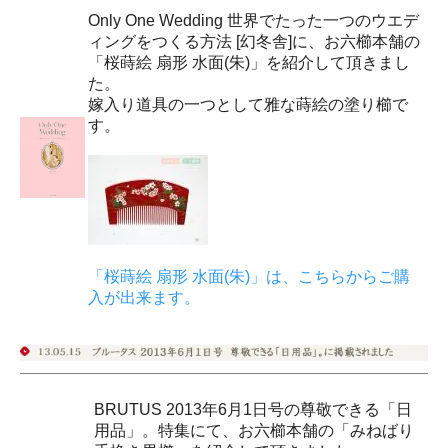
Only One Wedding 世界でたった一つのウエデ
ィングをつくる方法 [幻冬舎]に、お六櫛本舗の
「桜蒔絵 扇形 水面(朱)」を紹介して頂きまし
た。
嫁入り道具の一つとして雅な蒔絵の塗り櫛で
す。
「桜蒔絵 扇形 水面(朱)」は、こちらからご購
入が出来ます。
BRUTUS 2013年6月1日号の尊敬できる「日
用品」。特集にて、お六櫛本舗の「みねばり