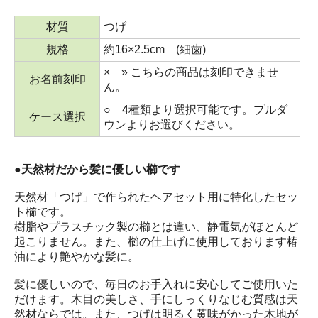
材質
つげ
規格
約16×2.5cm (細歯)
× » こちらの商品は刻印できませ
お名前刻印
ん。
○ 4種類より選択可能です。プルダ
ケース選択
ウンよりお選びください。
●天然材だから髪に優しい櫛です
天然材「つげ」で作られたヘアセット用に特化したセッ
ト櫛です。
樹脂やプラスチック製の櫛とは違い、静電気がほとんど
起こりません。また、櫛の仕上げに使用しております椿
油により艶やかな髪に。
髪に優しいので、毎日のお手入れに安心してご使用いた
だけます。木目の美しさ、手にしっくりなじむ質感は天
然材ならでは。また、つげは明るく黄味がかった木地が