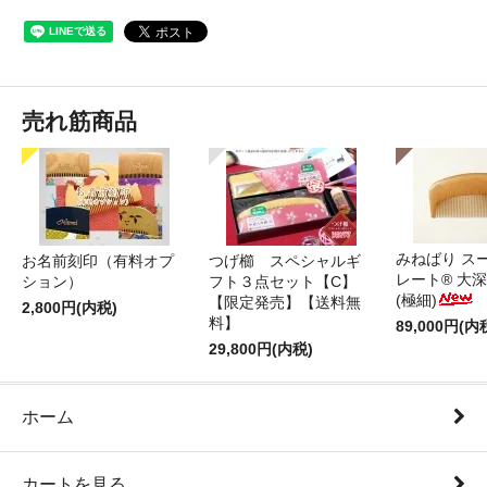
売れ筋商品
みねばり ス
お名前刻印（有料オプ
つげ櫛 スペシャルギ
レート® 大
ション）
フト３点セット【C】
(極細)
【限定発売】【送料無
2,800円(内税)
料】
89,000円(内
29,800円(内税)
ホーム
カートを見る