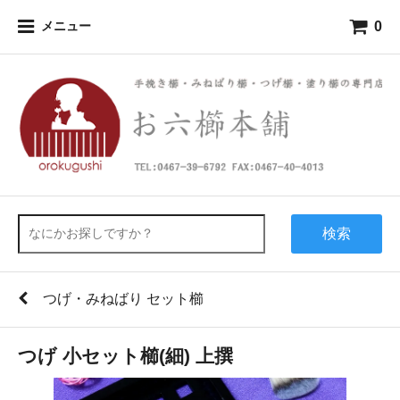
0
メニュー
検索
つげ・みねばり セット櫛
つげ 小セット櫛(細) 上撰