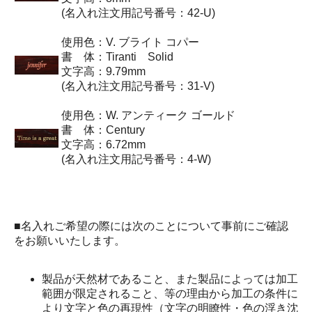
(名入れ注文用記号番号：42-U)
使用色：V. ブライト コパー
書 体：Tiranti Solid
文字高：9.79mm
(名入れ注文用記号番号：31-V)
使用色：W. アンティーク ゴールド
書 体：Century
文字高：6.72mm
(名入れ注文用記号番号：4-W)
■名入れご希望の際には次のことについて事前にご確認
をお願いいたします。
製品が天然材であること、また製品によっては加工
範囲が限定されること、等の理由から加工の条件に
より文字と色の再現性（文字の明瞭性・色の浮き沈