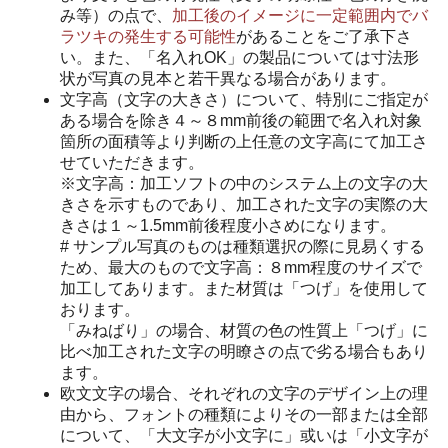
み等）の点で、
加工後のイメージに一定範囲内でバ
ラツキの発生する可能性
があることをご了承下さ
い。また、「名入れOK」の製品については寸法形
状が写真の見本と若干異なる場合があります。
文字高（文字の大きさ）について、特別にご指定が
ある場合を除き４～８mm前後の範囲で名入れ対象
箇所の面積等より判断の上任意の文字高にて加工さ
せていただきます。
※文字高：加工ソフトの中のシステム上の文字の大
きさを示すものであり、加工された文字の実際の大
きさは１～1.5mm前後程度小さめになります。
# サンプル写真のものは種類選択の際に見易くする
ため、最大のもので文字高：８mm程度のサイズで
加工してあります。また材質は「つげ」を使用して
おります。
「みねばり」の場合、材質の色の性質上「つげ」に
比べ加工された文字の明瞭さの点で劣る場合もあり
ます。
欧文文字の場合、それぞれの文字のデザイン上の理
由から、フォントの種類によりその一部または全部
について、「大文字が小文字に」或いは「小文字が