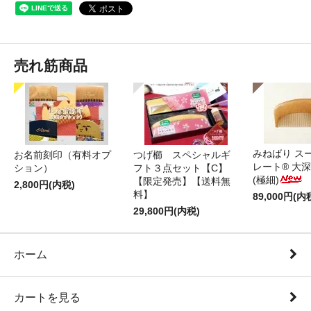
売れ筋商品
みねばり ス
お名前刻印（有料オプ
つげ櫛 スペシャルギ
レート® 大
ション）
フト３点セット【C】
(極細)
【限定発売】【送料無
2,800円(内税)
料】
89,000円(内
29,800円(内税)
ホーム
カートを見る