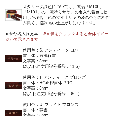
メタリック調色については、製品「M100」
「M101」の「漆塗りサヤ」の名入れ着色に使
用した場合、色の特性上サヤの漆の色との相性
が良く、格調高い仕上がりになります。
● サヤ名入れ見本
※画像をクリックすると全体イメー
ジが表示されます
使用色：S. アンティーク コパー
書 体：有澤行書
文字高：8mm
(名入れ注文用記号番号：41-S)
使用色：T. アンティーク ブロンズ
書 体：HG正楷書体-PRO
文字高：8mm
(名入れ注文用記号番号：39-T)
使用色：U. ブライト ブロンズ
書 体：隷書
文字高：8mm