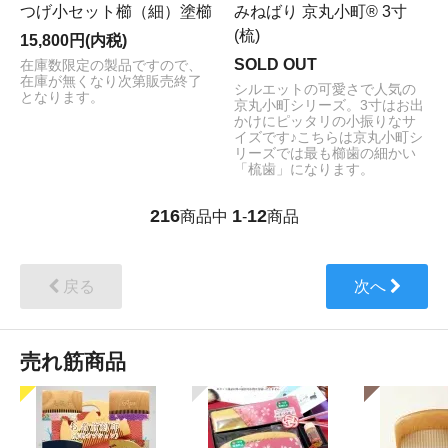
つげ小セット櫛（細）塗櫛
みねばり 京丸小町® 3寸
(梳)
15,800円(内税)
SOLD OUT
在庫数限定の製品ですので、
在庫が無くなり次第販売終了
シルエットの可愛さで人気の
となります。
京丸小町シリーズ。3寸はお出
かけにピッタリの小振りなサ
イズです♪こちらは京丸小町シ
リーズでは最も櫛歯の細かい
「梳歯」になります。
216
1
12
商品中
-
商品
戻る
次へ
売れ筋商品