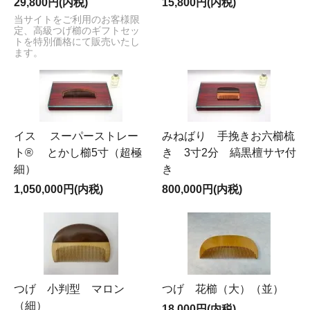
29,800円(内税)
15,800円(内税)
当サイトをご利用のお客様限
定、高級つげ櫛のギフトセッ
トを特別価格にて販売いたし
ます。
イス スーパーストレー
みねばり 手挽きお六櫛梳
ト® とかし櫛5寸（超極
き 3寸2分 縞黒檀サヤ付
細）
き
1,050,000円(内税)
800,000円(内税)
つげ 小判型 マロン
つげ 花櫛（大）（並）
（細）
18,000円(内税)