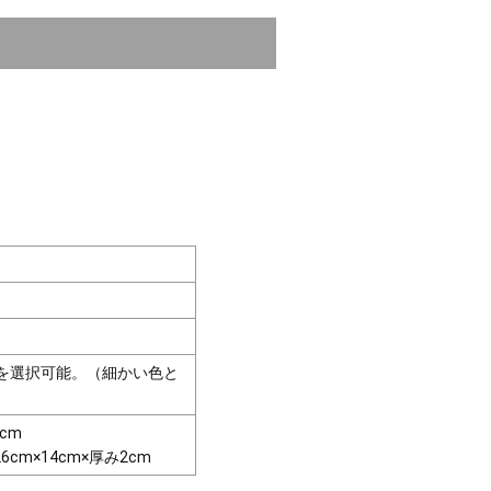
を選択可能。（細かい色と
cm
m×14cm×厚み2cm