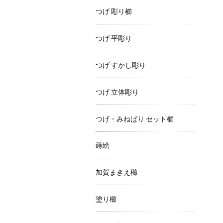
つげ 彫り櫛
つげ 平彫り
つげ すかし彫り
つげ 立体彫り
つげ・みねばり セット櫛
蒔絵
加賀まきえ櫛
塗り櫛