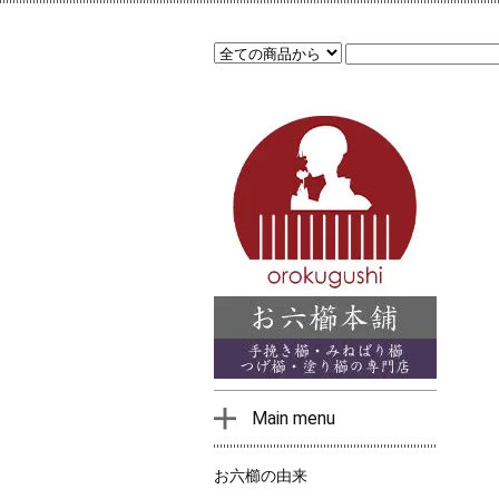
Main menu
お六櫛の由来