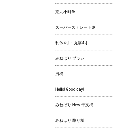
京丸小町®
スーパーストレート®
利休4寸・丸峯4寸
みねばり ブラシ
男櫛
Hello! Good day!
みねばり New 干支櫛
みねばり 彫り櫛