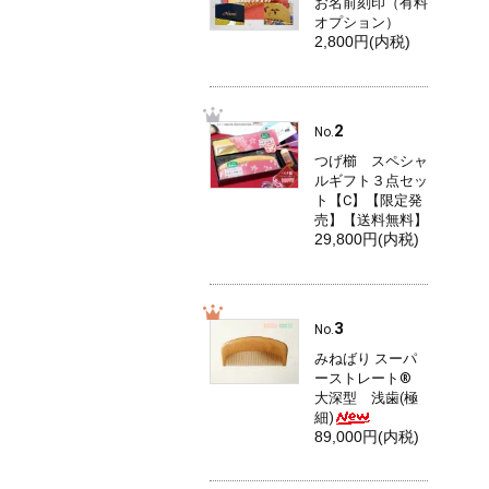
お名前刻印（有料
オプション）
2,800円(内税)
2
No.
つげ櫛 スペシャ
ルギフト３点セッ
ト【C】【限定発
売】【送料無料】
29,800円(内税)
3
No.
みねばり スーパ
ーストレート®
大深型 浅歯(極
細)
89,000円(内税)