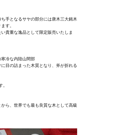
持ち手となるサヤの部分には唐木三大銘木
ります。
たい貴重な逸品として限定販売いたしま
の寒冷な内陸山間部
けに目の詰まった木質となり、斧が折れる
す。
とから、世界でも最も良質な木として高級