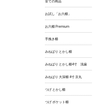
全ての商品
お試し「お六櫛」
お六櫛 Premium
手挽き櫛
みねばり とかし櫛
みねばり とかし櫛4寸 浅歯
みねばり 大深櫛 4寸 京丸
つげ とかし櫛
つげ ポケット櫛