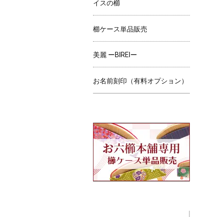
イスの櫛
櫛ケース単品販売
美麗 ーBIREIー
お名前刻印（有料オプション）