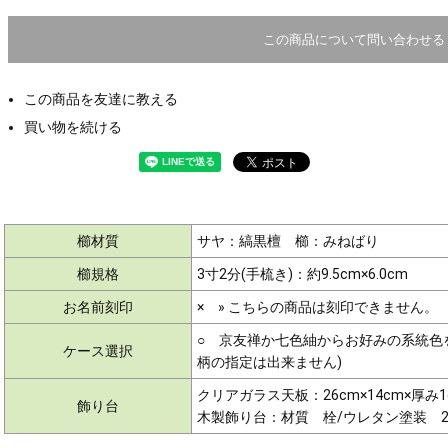
この商品について問い合わせる
この商品を友達に教える
買い物を続ける
櫛材質
サヤ：縞黒檀 櫛：みねばり
櫛規格
3寸2分(手梳き)：約9.5cm×6.0cm
お名前刻印
× » こちらの商品は刻印できません。
○ 京友禅か七色紬からお好みの系統色
ケース選択
柄の指定は出来ません)
クリアガラス天板：26cm×14cm×厚み1
飾り台
木製飾り台：材質 栓/ウレタン塗装 26c