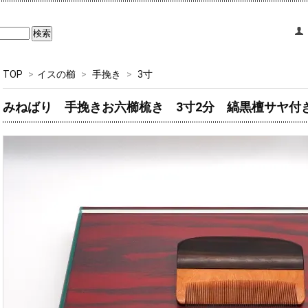
TOP
>
イスの櫛
>
手挽き
>
3寸
みねばり 手挽きお六櫛梳き 3寸2分 縞黒檀サヤ付