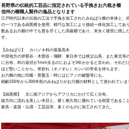
長野県の伝統的工芸品に指定されている手挽きお六梳き櫛
信州の櫛職人製作の逸品となります
江戸時代以来の伝統の工法で手挽き加工されたみねばり櫛の本体と、
の一つである縞黒檀を使用、精巧な加工により接続一体化加工してあ
数あるお六櫛の中でも贅を尽くした高級櫛であり、末永く後世に残し
す。
【みねばり】 カバノキ科の落葉高木
中部地方の伊那谷・木曽谷・飛騨、東日本では秩父山系、また東北等
に分布。幹の直径が1mm太るのにおよそ3年かかると言われ、それだ
ほど堅いことから、斧折れ（オノオレ）カンバの学名を持ちます。
お六櫛の他に印鑑・算盤玉・時にはピアノの鍵盤等にも。
樹齢250年から300年程のみねばりがお六櫛の材料として使われていま
【縞黒檀】 主に南アジアからアフリカにかけて広く分布。
縦方向に流れる美しい木目と、硬く耐久性に優れている樹質であるこ
家具・楽器・仏壇・工芸品等、多くのものに加工されてきた。