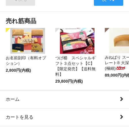
売れ筋商品
みねばり ス
お名前刻印（有料オプ
つげ櫛 スペシャルギ
レート® 大
ション）
フト３点セット【C】
(極細)
【限定発売】【送料無
2,800円(内税)
料】
89,000円(内
29,800円(内税)
ホーム
カートを見る