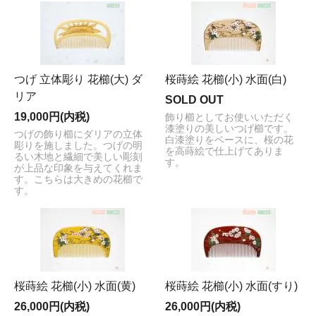
つげ 立体彫り 花櫛(大) ダ
桜蒔絵 花櫛(小) 水面(白)
リア
SOLD OUT
19,000円(内税)
飾り櫛としてお使いいただく
漆塗りの美しいつげ櫛です。
つげの飾り櫛にダリアの立体
白漆塗りをベースに、桜の花
彫りを施しました。つげの明
を高蒔絵で仕上げてありま
るい木地と繊細で美しい彫刻
す。
が上品な印象を与えてくれま
す。こちらは大きめの花櫛で
す。
桜蒔絵 花櫛(小) 水面(黄)
桜蒔絵 花櫛(小) 水面(すり)
26,000円(内税)
26,000円(内税)