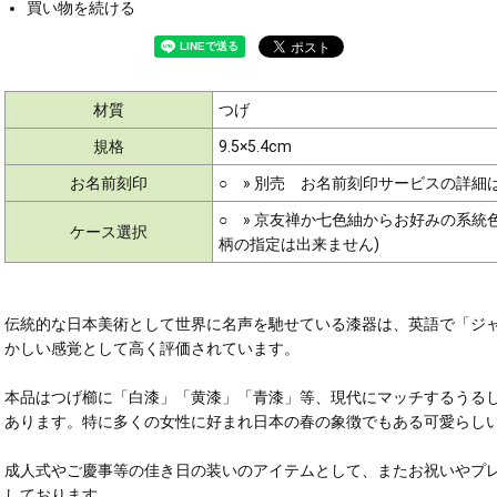
買い物を続ける
材質
つげ
規格
9.5×5.4cm
お名前刻印
○ »
別売 お名前刻印サービスの詳細
○ » 京友禅か七色紬からお好みの系
ケース選択
柄の指定は出来ません)
伝統的な日本美術として世界に名声を馳せている漆器は、英語で「ジ
かしい感覚として高く評価されています。
本品はつげ櫛に「白漆」「黄漆」「青漆」等、現代にマッチするうる
あります。特に多くの女性に好まれ日本の春の象徴でもある可愛らし
成人式やご慶事等の佳き日の装いのアイテムとして、またお祝いやプ
しております。