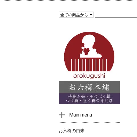
Main menu
お六櫛の由来