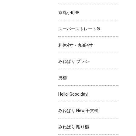
京丸小町®
スーパーストレート®
利休4寸・丸峯4寸
みねばり ブラシ
男櫛
Hello! Good day!
みねばり New 干支櫛
みねばり 彫り櫛