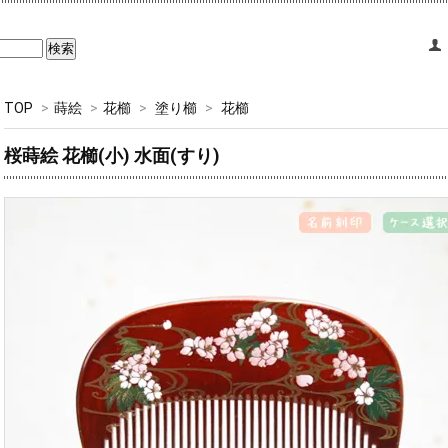
TOP
>
蒔絵
>
花櫛
>
塗り櫛
>
花櫛
桜蒔絵 花櫛(小) 水面(すり)