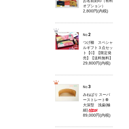
お名前刻印（有料
オプション）
2,800円(内税)
2
No.
つげ櫛 スペシャ
ルギフト３点セッ
ト【C】【限定発
売】【送料無料】
29,800円(内税)
3
No.
みねばり スーパ
ーストレート®
大深型 浅歯(極
細)
89,000円(内税)