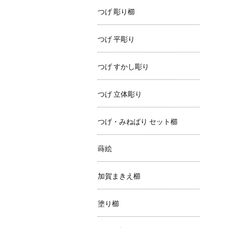
つげ 彫り櫛
つげ 平彫り
つげ すかし彫り
つげ 立体彫り
つげ・みねばり セット櫛
蒔絵
加賀まきえ櫛
塗り櫛