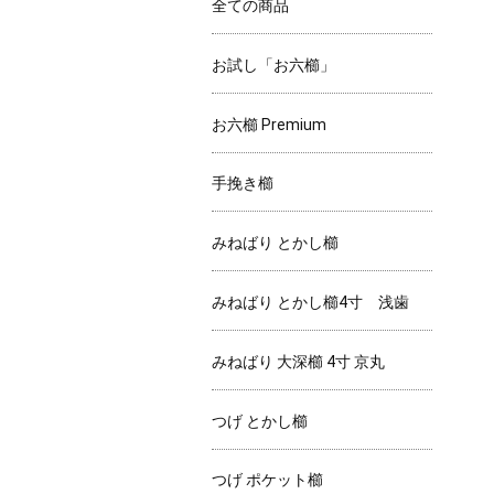
全ての商品
お試し「お六櫛」
お六櫛 Premium
手挽き櫛
みねばり とかし櫛
みねばり とかし櫛4寸 浅歯
みねばり 大深櫛 4寸 京丸
つげ とかし櫛
つげ ポケット櫛