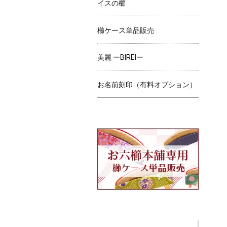
イスの櫛
櫛ケース単品販売
美麗 ーBIREIー
お名前刻印（有料オプション）