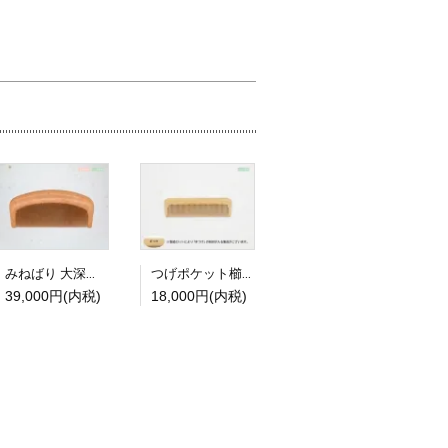
みねばり 大深櫛 4寸(梳) 京丸
つげポケット櫛 通し櫛3寸5分（細）上撰
39,000円(内税)
18,000円(内税)