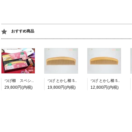
おすすめ商品
つげ櫛 スペシャルギフト３点セット【C】【限定発売】【送料無料】
つげ とかし櫛 5寸(並) 京丸
つげ とかし櫛 5寸2分(並) 【旧モデル在庫処分特価セール】
29,800円(内税)
19,800円(内税)
12,800円(内税)