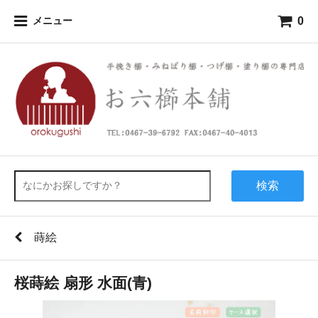
0
メニュー
検索
蒔絵
桜蒔絵 扇形 水面(青)