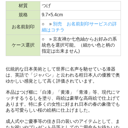
材質
つげ
規格
9.7×5.4cm
○ »
別売 お名前刻印サービスの詳
お名前刻印
細はコチラ
○ » 京友禅か七色紬からお好みの系
ケース選択
統色を選択可能。（細かい色と柄の
指定は出来ません)
伝統的な日本美術として世界に名声を馳せている漆器
は、英語で「ジャパン」と云われる程日本人の優雅で奥
ゆかしい感覚として高く評価されています。
本品はつげ櫛に「白漆」「黄漆」「青漆」等、現代にマ
ッチするうるしを塗り、蒔絵は豪華な高蒔絵で仕上げて
あります。特に多くの女性に好まれ日本の春の象徴でも
ある可愛らしい桜の絵柄に仕上げました。
成人式やご慶事等の佳き日の装いのアイテムとして、ま
たお祝いやプレゼント品等としてのご用命をお待ちいた