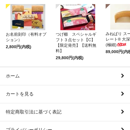
みねばり ス
お名前刻印（有料オプ
つげ櫛 スペシャルギ
レート® 大
ション）
フト３点セット【C】
(極細)
【限定発売】【送料無
2,800円(内税)
料】
89,000円(内
29,800円(内税)
ホーム
カートを見る
特定商取引法に基づく表記
プライバシーポリシー