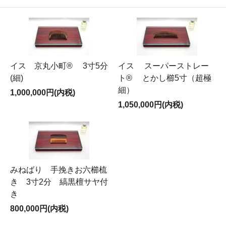
イス 京丸小町® 3寸5分
イス スーパーストレー
(細)
ト® とかし櫛5寸（超極
細）
1,000,000円(内税)
1,050,000円(内税)
みねばり 手挽きお六櫛梳
き 3寸2分 縞黒檀サヤ付
き
800,000円(内税)