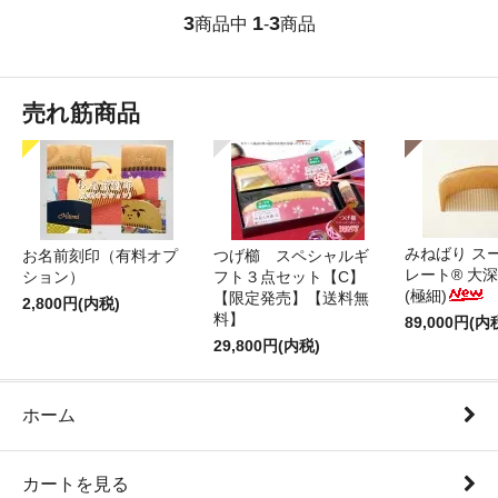
3
1
3
商品中
-
商品
売れ筋商品
みねばり ス
お名前刻印（有料オプ
つげ櫛 スペシャルギ
レート® 大
ション）
フト３点セット【C】
(極細)
【限定発売】【送料無
2,800円(内税)
料】
89,000円(内
29,800円(内税)
ホーム
カートを見る