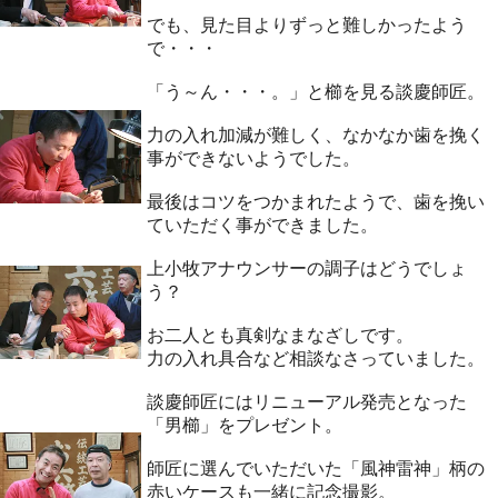
でも、見た目よりずっと難しかったよう
で・・・
「う～ん・・・。」と櫛を見る談慶師匠。
力の入れ加減が難しく、なかなか歯を挽く
事ができないようでした。
最後はコツをつかまれたようで、歯を挽い
ていただく事ができました。
上小牧アナウンサーの調子はどうでしょ
う？
お二人とも真剣なまなざしです。
力の入れ具合など相談なさっていました。
談慶師匠にはリニューアル発売となった
「男櫛」をプレゼント。
師匠に選んでいただいた「風神雷神」柄の
赤いケースも一緒に記念撮影。