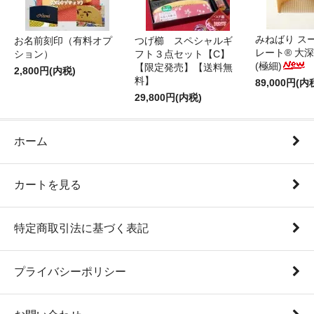
みねばり ス
お名前刻印（有料オプ
つげ櫛 スペシャルギ
レート® 大
ション）
フト３点セット【C】
(極細)
【限定発売】【送料無
2,800円(内税)
料】
89,000円(内
29,800円(内税)
ホーム
カートを見る
特定商取引法に基づく表記
プライバシーポリシー