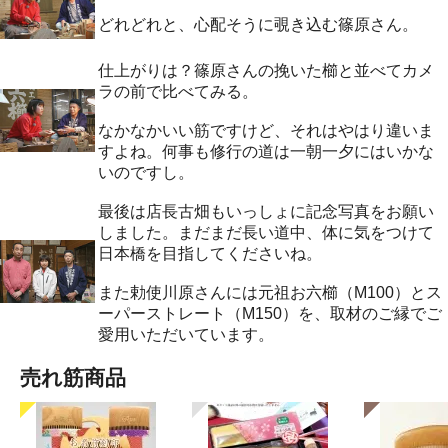
どれどれと、心配そうに覗き込む篠原さん。
仕上がりは？篠原さんの挽いた櫛と並べてカメ
ラの前で比べてみる。
なかなかいい筋ですけど、それはやはり違いま
すよね。何事も修行の道は一朝一夕にはいかな
いのですし。
最後は店長古畑もいっしょに記念写真をお願い
しました。まだまだ長い道中、体に気をつけて
日本橋を目指してくださいね。
また勅使川原さんには元祖お六櫛（M100）とス
ーパーストレート（M150）を、取材のご縁でご
愛用いただいています。
売れ筋商品