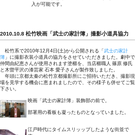
入が可能です。
2010.10.8 松竹映画「武士の家計簿」撮影小道具協力
松竹系で2010年12月4日(土)から公開される「
武士の家計
簿
」に撮影衣装小道具の協力をさせていただきました。劇中で
仲間由紀恵さんが使用されます塗櫛を、当店櫛職人 篠原 修氏
と木曽平沢の漆芸家 石本 愛子さんが製作致しました。
年頭に京都太秦の松竹京都撮影所にご招待いただき、撮影現
場を見学する機会に恵まれましたので、その様子も併せてご覧
下さい。
映画「武士の家計簿」装飾部の前で。
部署用の看板も凝ったものとなっていました。
江戸時代にタイムスリッップしたような街並で