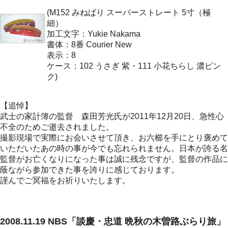
(M152 みねばり スーパーストレート 5寸（極
細）
加工文字：Yukie Nakama
書体：8番 Courier New
表示：8
ケース：102 うさぎ 紫・111 小花ちらし 濃ピン
ク)
【追悼】
武士の家計簿の監督 森田芳光氏が2011年12月20日、急性心
不全のためご逝去されました。
撮影現場で実際にお会いさせて頂き、お六櫛を手にとり褒めて
いただいたあの時の事が今でも忘れられません。日本が誇る名
監督がお亡くなりになった事は誠に残念ですが、監督の作品に
蔭ながら参加できた事を誇りに感じております。
謹んでご冥福をお祈りいたします。
2008.11.19 NBS「談慶・忠道 晩秋の木曽路ぶらり旅」