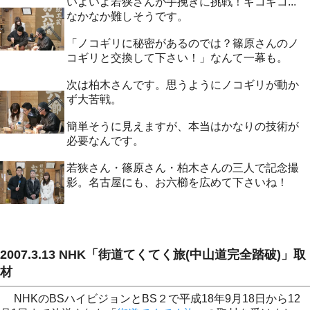
いよいよ若狭さんが手挽きに挑戦！ギコギコ...
なかなか難しそうです。
「ノコギリに秘密があるのでは？篠原さんのノ
コギリと交換して下さい！」なんて一幕も。
次は柏木さんです。思うようにノコギリが動か
ず大苦戦。
簡単そうに見えますが、本当はかなりの技術が
必要なんです。
若狭さん・篠原さん・柏木さんの三人で記念撮
影。名古屋にも、お六櫛を広めて下さいね！
2007.3.13 NHK「街道てくてく旅(中山道完全踏破)」取
材
NHKのBSハイビジョンとBS２で平成18年9月18日から12