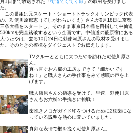
月1日まで放送された「
街道てくてく旅
」の取材を受けまし
た。
この番組は元スケート・ショートトラックオリンピック代表
の、勅使川原郁恵（てしがわらいくえ）さんが9月18日に京都
三条大橋をスタートし、そのまま東京日本橋を目指して中仙道
530kmを完全踏破するという企画です。中仙道の薮原宿にある
大つたやは、去る10月24日に勅使河原さんの取材を受けまし
た。そのときの模様をダイジェストでお伝えします。
TVクルーとともに大つたやを訪れた勅使川原さ
ん。
真っ直ぐお六櫛の工房まできて「細かいです
ね！」と職人さんの手仕事をみて感嘆の声を上
げます。
職人篠原さんの指導を受けて、早速、勅使川原
さんもお六櫛の手挽きに挑戦！
歯挽きノコがガイド印をつけるために2枚歯にな
っている説明を熱心に聞いていました。
真剣な表情で櫛を挽く勅使川原さん。