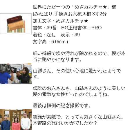
世界にただ一つの「めざカルチャ★」櫛
(みねばり 手挽きお六梳き櫛 3寸2分
加工文字：めざカルチャ★
書体：39番 HG正楷書体－PRO
着色：なし 表示：39
文字高：6.0mm )
細い櫛歯で埃や汚れが除かれるので、髪が本
当に艶やかになります。
山縣さん、その使い心地に驚かれたようで
す。
伝説のお六さんも、山縣さんのように美しい
髪の素敵な女性だったのでしょうね。
最後は恒例の記念撮影です。
笑顔が素敵で、とっても気さくな山縣さん。
木曽路の旅はいかがでしたか？