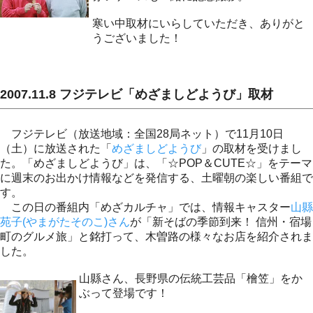
寒い中取材にいらしていただき、ありがと
うございました！
2007.11.8 フジテレビ「めざましどようび」取材
フジテレビ（放送地域：全国28局ネット）で11月10日
（土）に放送された「
めざましどようび
」の取材を受けまし
た。「めざましどようび」は、「☆POP＆CUTE☆」をテーマ
に週末のお出かけ情報などを発信する、土曜朝の楽しい番組で
す。
この日の番組内「めざカルチャ」では、情報キャスター
山縣
苑子(やまがたそのこ)さん
が「新そばの季節到来！ 信州・宿場
町のグルメ旅」と銘打って、木曽路の様々なお店を紹介されま
した。
山縣さん、長野県の伝統工芸品「檜笠」をか
ぶって登場です！