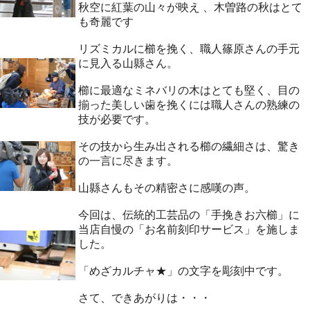
秋空に紅葉の山々が映え 、木曽路の秋はとて
も奇麗です
リズミカルに櫛を挽く、職人篠原さんの手元
に見入る山縣さん。
櫛に最適なミネバリの木はとても堅く、目の
揃った美しい歯を挽くには職人さんの熟練の
技が必要です。
その技から生み出される櫛の繊細さは、驚き
の一言に尽きます。
山縣さんもその精密さに感嘆の声。
今回は、伝統的工芸品の「手挽きお六櫛」に
当店自慢の「お名前刻印サービス」を施しま
した。
「めざカルチャ★」の文字を彫刻中です。
さて、できあがりは・・・