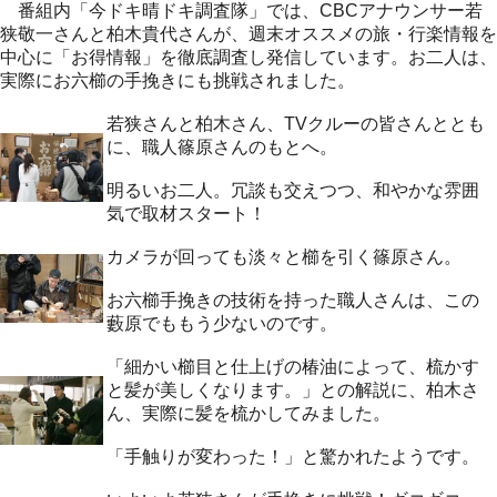
番組内「今ドキ晴ドキ調査隊」では、CBCアナウンサー若
狭敬一さんと柏木貴代さんが、週末オススメの旅・行楽情報を
中心に「お得情報」を徹底調査し発信しています。お二人は、
実際にお六櫛の手挽きにも挑戦されました。
若狭さんと柏木さん、TVクルーの皆さんととも
に、職人篠原さんのもとへ。
明るいお二人。冗談も交えつつ、和やかな雰囲
気で取材スタート！
カメラが回っても淡々と櫛を引く篠原さん。
お六櫛手挽きの技術を持った職人さんは、この
藪原でももう少ないのです。
「細かい櫛目と仕上げの椿油によって、梳かす
と髪が美しくなります。」との解説に、柏木さ
ん、実際に髪を梳かしてみました。
「手触りが変わった！」と驚かれたようです。