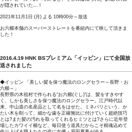
が隠されていた…！
2021年11月1日 (月) よる 10時00分～放送
お六櫛本舗のスーパーストレートを番組内にて映して頂きま
した！
2016.4.19 HNK BSプレミアム「イッピン」にて全国放
送されました
◆イッピン 「美しい髪を保つ魔法のロングセラー～長野・お
六櫛～」
長野県の木祖村で作られる“お六櫛(ぐし)”は、髪をすきやす
く、しかも美しさを保つ魔法のロングセラー。江戸時代以
来、中山道の名産品として名をはせた。ミネバリという、か
たい木を削って、細かな歯を正確無比に付けていく超絶技巧
とは?また髪の汚れを取ってくれるヒミツとは?さらに近年登
場したカワイイ櫛など、毎日使う道具だからこそ精魂込めて
作り上げる職人たちの姿に女優・原田夏希が迫る。