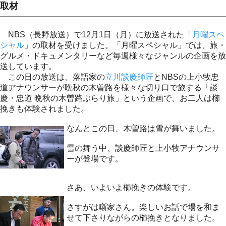
取材
NBS（長野放送）で12月1日（月）に放送された「
月曜スペ
シャル
」の取材を受けました。「月曜スペシャル」では、旅・
グルメ・ドキュメンタリーなど毎週様々なジャンルの企画を放
送しています。
この日の放送は、落語家の
立川談慶師匠
とNBSの上小牧忠
道アナウンサーが晩秋の木曽路を様々な切り口で旅する「談
慶・忠道 晩秋の木曽路ぶらり旅」という企画で、お二人は櫛
挽きも体験されました。
なんとこの日、木曽路は雪が舞いました。
雪の舞う中、談慶師匠と上小牧アナウンサ
ーが登場です。
さあ、いよいよ櫛挽きの体験です。
さすがは噺家さん。楽しいお話で場を和ま
せて下さりながらの櫛挽きとなりました。