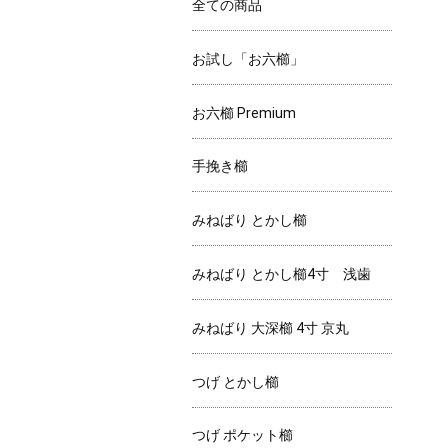
全ての商品
お試し「お六櫛」
お六櫛 Premium
手挽き櫛
みねばり とかし櫛
みねばり とかし櫛4寸 浅歯
みねばり 大深櫛 4寸 京丸
つげ とかし櫛
つげ ポケット櫛