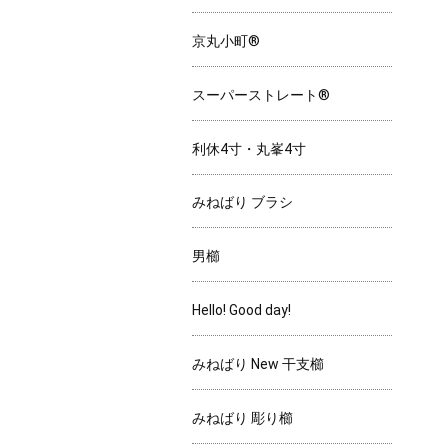
京丸小町®
スーパーストレート®
利休4寸・丸峯4寸
みねばり ブラシ
男櫛
Hello! Good day!
みねばり New 干支櫛
みねばり 彫り櫛