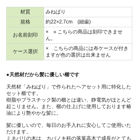
材質
みねばり
規格
約22×2.7cm (細歯)
× » こちらの商品は刻印できませ
お名前刻印
ん。
× こちらの商品には布ケースが付き
ケース選択
ますが色の選択は出来ません
●天然材だから髪に優しい櫛です
天然材「みねばり」で作られたヘアセット用に特化した
セット櫛です。
樹脂やプラスチック製の櫛とは違い、静電気がほとんど
起こりません。また、櫛の仕上げに使用しております椿
油により艶やかな髪に。
髪に優しいので、毎日のお手入れに安心してご使用いた
だけます。
ミネバリの木は、カバノキ科の落葉高木で成長がとても