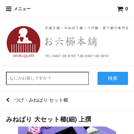
0
メニュー
検索
つげ・みねばり セット櫛
みねばり 大セット櫛(細) 上撰