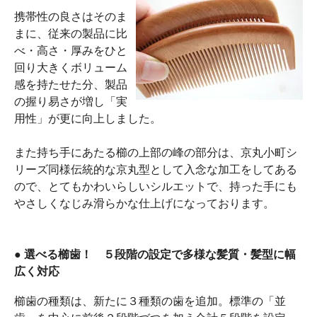
携帯性の良さはそのま
まに、従来の製品に比
べ・高さ・厚みをひと
回り大きくボリューム
感を持たせた分、製品
の握り易さが増し「実
用性」が更に向上しました。
また持ち手にあたる櫛の上部の峰の部分は、京丸小町シ
リーズ同様伝統的な京丸型として入念な加工をしてある
ので、とてもかわいらしいシルエットで、持った手にも
やさしくなじみ滑らかな仕上げになっております。
● 選べる櫛歯！ ５段階の設定で多様な髪質・髪型に幅
広く対応
櫛歯の種類は、新たに３種類の歯を追加。標準の「並