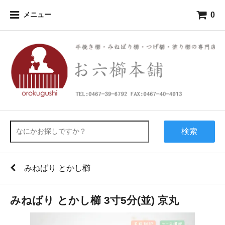
0
メニュー
検索
みねばり とかし櫛
みねばり とかし櫛 3寸5分(並) 京丸