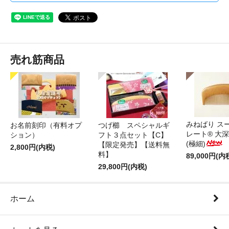
売れ筋商品
みねばり ス
お名前刻印（有料オプ
つげ櫛 スペシャルギ
レート® 大
ション）
フト３点セット【C】
(極細)
【限定発売】【送料無
2,800円(内税)
料】
89,000円(内
29,800円(内税)
ホーム