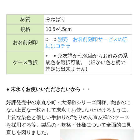
材質
みねばり
規格
10.5×4.5cm
○ »
別売 お名前刻印サービスの詳
お名前刻印
細はコチラ
○ » 京友禅か七色紬からお好みの系
ケース選択
統色を選択可能。（細かい色と柄の
指定は出来ません)
● 末永くお使いいただきたいから・・
好評発売中の京丸小町・大深櫛シリーズ同様、飽きのこ
ない上質な一枚として末永くお使いいただけるように、
上質な染色と優しい手触りの”ちりめん京友禅”のケース
を採用する等、製品の・規格・仕様について全面的に見
直しを図りました。