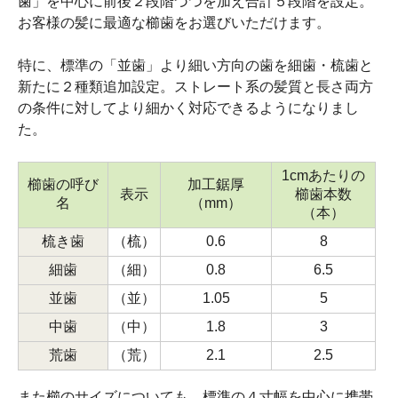
歯」を中心に前後２段階づつを加え合計５段階を設定。
お客様の髪に最適な櫛歯をお選びいただけます。
特に、標準の「並歯」より細い方向の歯を細歯・梳歯と
新たに２種類追加設定。ストレート系の髪質と長さ両方
の条件に対してより細かく対応できるようになりまし
た。
1cmあたりの
櫛歯の呼び
加工鋸厚
表示
櫛歯本数
名
（mm）
（本）
梳き歯
（梳）
0.6
8
細歯
（細）
0.8
6.5
並歯
（並）
1.05
5
中歯
（中）
1.8
3
荒歯
（荒）
2.1
2.5
また櫛のサイズについても、標準の４寸幅を中心に携帯