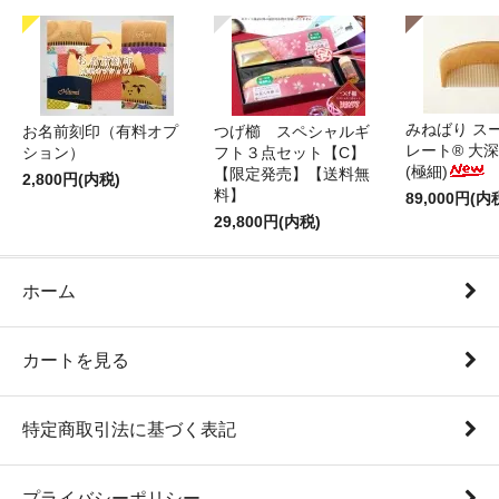
みねばり ス
お名前刻印（有料オプ
つげ櫛 スペシャルギ
レート® 大
ション）
フト３点セット【C】
(極細)
【限定発売】【送料無
2,800円(内税)
料】
89,000円(内
29,800円(内税)
ホーム
カートを見る
特定商取引法に基づく表記
プライバシーポリシー