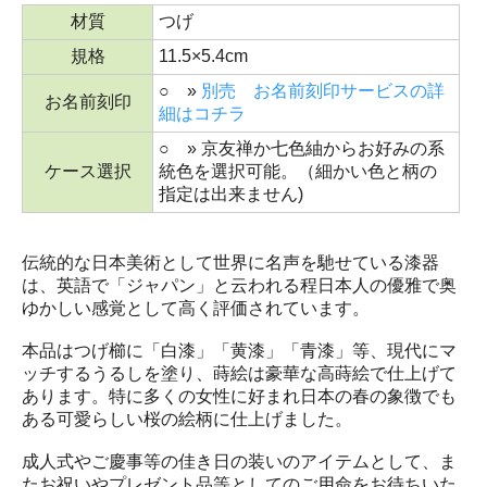
材質
つげ
規格
11.5×5.4cm
○ »
別売 お名前刻印サービスの詳
お名前刻印
細はコチラ
○ » 京友禅か七色紬からお好みの系
ケース選択
統色を選択可能。（細かい色と柄の
指定は出来ません)
伝統的な日本美術として世界に名声を馳せている漆器
は、英語で「ジャパン」と云われる程日本人の優雅で奥
ゆかしい感覚として高く評価されています。
本品はつげ櫛に「白漆」「黄漆」「青漆」等、現代にマ
ッチするうるしを塗り、蒔絵は豪華な高蒔絵で仕上げて
あります。特に多くの女性に好まれ日本の春の象徴でも
ある可愛らしい桜の絵柄に仕上げました。
成人式やご慶事等の佳き日の装いのアイテムとして、ま
たお祝いやプレゼント品等としてのご用命をお待ちいた