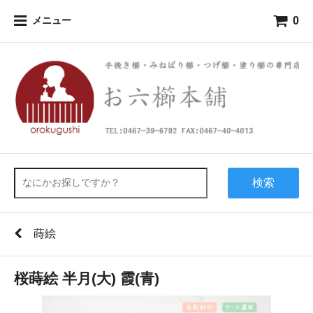
0
メニュー
検索
蒔絵
桜蒔絵 半月(大) 霞(青)