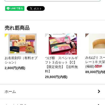
売れ筋商品
みねばり ス
お名前刻印（有料オプ
つげ櫛 スペシャルギ
レート® 大
ション）
フト３点セット【C】
(極細)
【限定発売】【送料無
2,800円(内税)
料】
89,000円(内
29,800円(内税)
ホーム