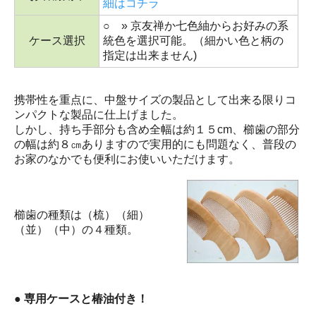
細はコチラ
○ » 京友禅か七色紬からお好みの系
ケース選択
統色を選択可能。（細かい色と柄の
指定は出来ません)
携帯性を重点に、中盤サイズの製品として出来る限りコ
ンパクトな製品に仕上げました。
しかし、持ち手部分も含め全幅は約１５cm、櫛歯の部分
の幅は約８㎝ありますので実用的にも問題なく、普段の
お家のなかでも便利にお使いいただけます。
櫛歯の種類は（梳）（細）
（並）（中）の４種類。
● 専用ケースと椿油付き！