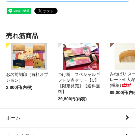
売れ筋商品
みねばり ス
お名前刻印（有料オプ
つげ櫛 スペシャルギ
レート® 大
ション）
フト３点セット【C】
(極細)
【限定発売】【送料無
2,800円(内税)
料】
89,000円(内
29,800円(内税)
ホーム