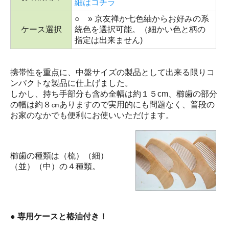
細はコチラ
○ » 京友禅か七色紬からお好みの系
ケース選択
統色を選択可能。（細かい色と柄の
指定は出来ません)
携帯性を重点に、中盤サイズの製品として出来る限りコ
ンパクトな製品に仕上げました。
しかし、持ち手部分も含め全幅は約１５cm、櫛歯の部分
の幅は約８㎝ありますので実用的にも問題なく、普段の
お家のなかでも便利にお使いいただけます。
櫛歯の種類は（梳）（細）
（並）（中）の４種類。
● 専用ケースと椿油付き！