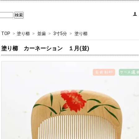
TOP
>
塗り櫛
>
並歯
>
3寸5分
>
塗り櫛
塗り櫛 カーネーション １月(並)