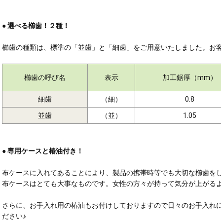
● 選べる櫛歯！２種！
櫛歯の種類は、標準の「並歯」と「細歯」をご用意いたしました。お
櫛歯の呼び名
表示
加工鋸厚（mm）
細歯
（細）
0.8
並歯
（並）
1.05
● 専用ケースと椿油付き！
布ケースに入れてあることにより、製品の携帯時等でも大切な櫛歯を
布ケースはとても大事なものです。女性の方々が持って気分が上がる
さらに、お手入れ用の椿油もお付けしておりますので日々のお手入れ
ださい♪