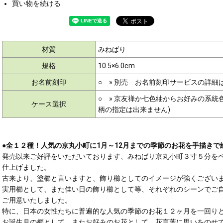
買い物を続ける
材質
みねばり
規格
10.5×6.0cm
お名前刻印
○ »
別売 お名前刻印サービスの詳細
○ » 京友禅か七色紬からお好みの系
ケース選択
柄の指定は出来ません)
●全１２種！人気の京丸小町に1月～12月までの季節のお花を手描きで
発売以来ご好評をいただいております、みねばり京丸小町３寸５分を
仕上げました。
古来より、塗櫛と言いますと、飾り櫛としてのイメージが強くござい
実用櫛として、また佳い日の飾り櫛として等、それぞれのシーンでご
ご用意いたしました。
特に、日本の女性たちに普遍的な人気の季節のお花１２ヶ月を一回り
お誕生月の櫛として、またお好みのお花として、花言葉に思いをのせ