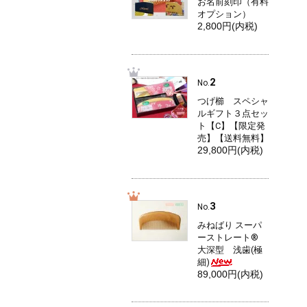
お名前刻印（有料
オプション）
2,800円(内税)
2
No.
つげ櫛 スペシャ
ルギフト３点セッ
ト【C】【限定発
売】【送料無料】
29,800円(内税)
3
No.
みねばり スーパ
ーストレート®
大深型 浅歯(極
細)
89,000円(内税)