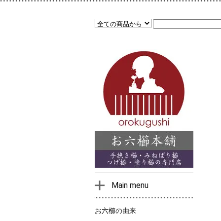
Main menu
お六櫛の由来