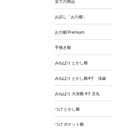
全ての商品
お試し「お六櫛」
お六櫛 Premium
手挽き櫛
みねばり とかし櫛
みねばり とかし櫛4寸 浅歯
みねばり 大深櫛 4寸 京丸
つげ とかし櫛
つげ ポケット櫛