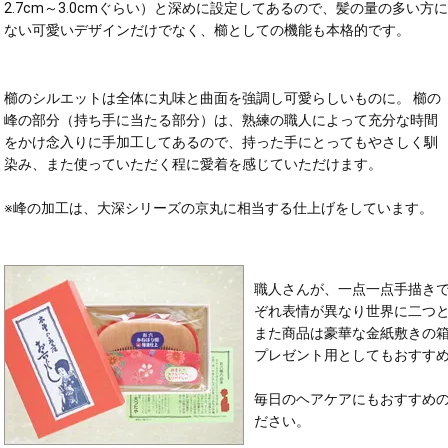
2.7cm～3.0cmぐらい）と深めに設定してあるので、髪の量の多い
ない可愛いデザインだけでなく、櫛としての機能も本格的です。
櫛のシルエットは全体に丸味と曲面を強調し可愛らしいものに。 櫛の
峰の部分（持ち手に当たる部分）は、熟練の職人によって充分な時間
をかけ念入りに手加工してあるので、持った手にとってもやさしく馴
染み、また使っていただく程に愛着を感じていただけます。
※峰の加工は、大深シリーズの京丸に相当する仕上げをしています。
職人さんが、一点一点手描き
ぞれ表情が異なり世界に二つ
また商品は豪華な金紙敷きの
プレゼント用としてもおすす
毎日のヘアケアにもおすすめ
ださい。