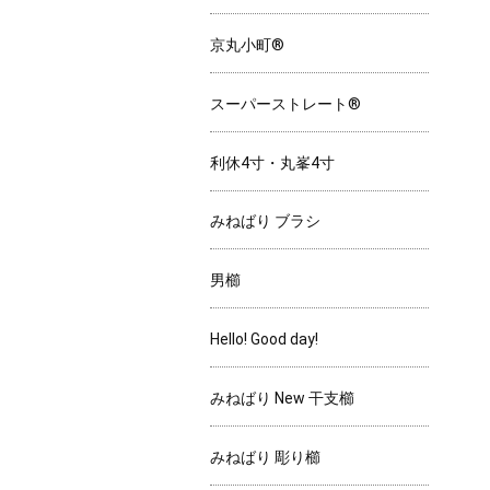
京丸小町®
スーパーストレート®
利休4寸・丸峯4寸
みねばり ブラシ
男櫛
Hello! Good day!
みねばり New 干支櫛
みねばり 彫り櫛