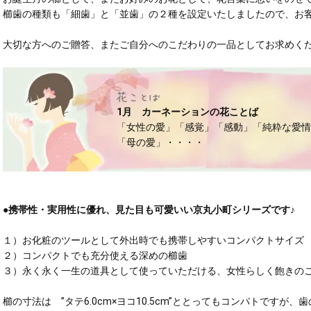
櫛歯の種類も「細歯」と「並歯」の２種を設定いたしましたので、お
大切な方へのご贈答、またご自分へのこだわりの一品としてお求めく
1月 カーネーションの花ことば
「女性の愛」「感覚」「感動」「純粋な愛情
「母の愛」・・・・
●携帯性・実用性に優れ、見た目も可愛いい京丸小町シリーズです♪
１）お化粧のツールとして外出時でも携帯しやすいコンパクトサイズ
２）コンパクトでも充分使える深めの櫛歯
３）永く永く一生の道具として使っていただける、女性らしく飽きの
櫛の寸法は ”タテ6.0cm×ヨコ10.5cm”ととってもコンパトですが、