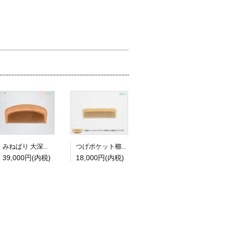
みねばり 大深櫛 4寸(梳) 京丸
つげポケット櫛 通し櫛3寸5分（細）上撰
39,000円(内税)
18,000円(内税)