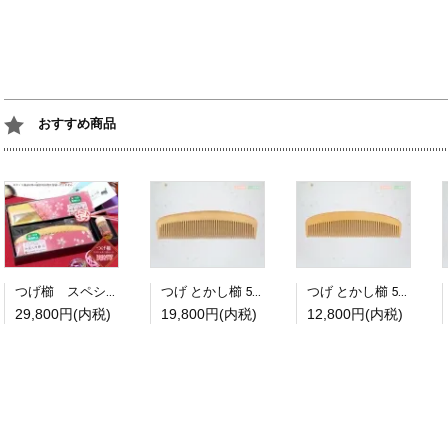
おすすめ商品
つげ櫛 スペシャルギフト３点セット【C】【限定発売】【送料無料】
つげ とかし櫛 5寸(並) 京丸
つげ とかし櫛 5寸2分(並) 【旧モデル在庫処分特価セール】
29,800円(内税)
19,800円(内税)
12,800円(内税)