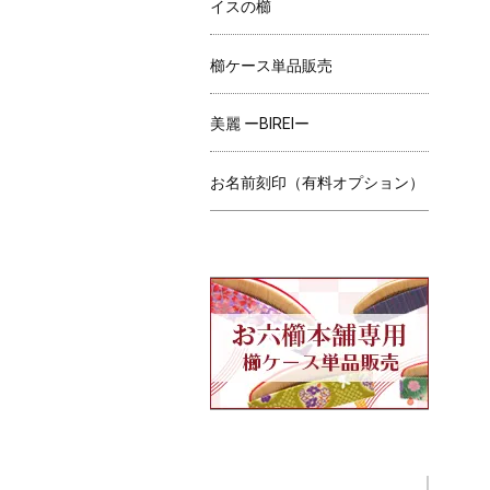
イスの櫛
櫛ケース単品販売
美麗 ーBIREIー
お名前刻印（有料オプション）