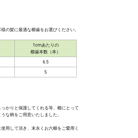
客様の髪に最適な櫛歯をお選びください。
1cmあたりの
櫛歯本数（本）
6.5
5
しっかりと保護してくれる等、櫛にとって
ような柄をご用意いたしました。
に使用して頂き、末永くお六櫛をご愛用く