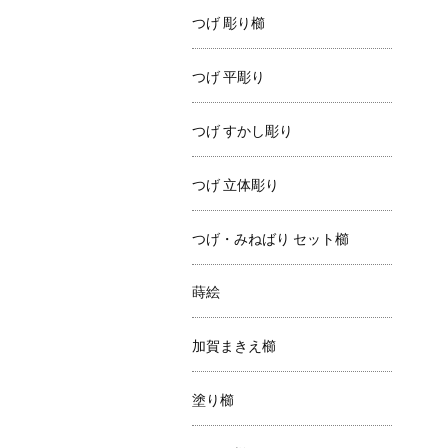
つげ 彫り櫛
つげ 平彫り
つげ すかし彫り
つげ 立体彫り
つげ・みねばり セット櫛
蒔絵
加賀まきえ櫛
塗り櫛