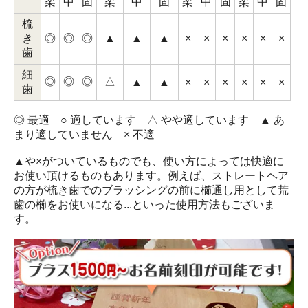
柔
中
固
柔
中
固
柔
中
固
柔
中
固
梳
き
◎
◎
◎
▲
▲
▲
×
×
×
×
×
×
歯
細
◎
◎
◎
△
▲
▲
×
×
×
×
×
×
歯
◎ 最適 ○ 適しています △ やや適しています ▲ あ
まり適していません × 不適
▲や×がついているものでも、使い方によっては快適に
お使い頂けるものもあります。例えば、ストレートヘア
の方が梳き歯でのブラッシングの前に櫛通し用として荒
歯の櫛をお使いになる...といった使用方法もございま
す。