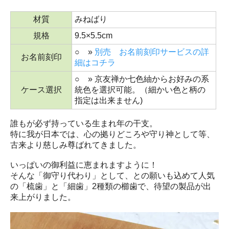
材質
みねばり
規格
9.5×5.5cm
○ »
別売 お名前刻印サービスの詳
お名前刻印
細はコチラ
○ » 京友禅か七色紬からお好みの系
ケース選択
統色を選択可能。（細かい色と柄の
指定は出来ません)
誰もが必ず持っている生まれ年の干支。
特に我が日本では、心の拠りどころや守り神として等、
古来より慈しみ尊ばれてきました。
いっぱいの御利益に恵まれますように！
そんな「御守り代わり」として、との願いも込めて人気
の「梳歯」と「細歯」2種類の櫛歯で、待望の製品が出
来上がりました。