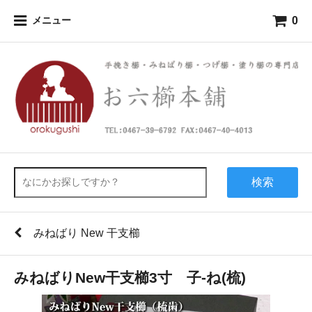
0
メニュー
検索
みねばり New 干支櫛
みねばりNew干支櫛3寸 子-ね(梳)