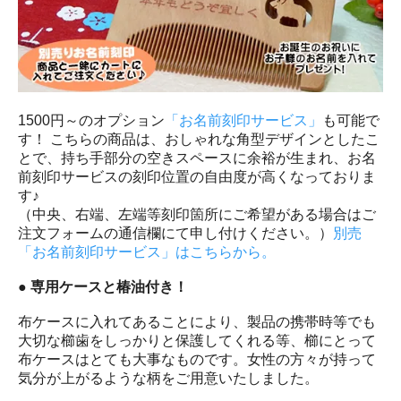
1500円～のオプション
「お名前刻印サービス」
も可能で
す！ こちらの商品は、おしゃれな角型デザインとしたこ
とで、持ち手部分の空きスペースに余裕が生まれ、お名
前刻印サービスの刻印位置の自由度が高くなっておりま
す♪
（中央、右端、左端等刻印箇所にご希望がある場合はご
注文フォームの通信欄にて申し付けください。）
別売
「お名前刻印サービス」はこちらから。
● 専用ケースと椿油付き！
布ケースに入れてあることにより、製品の携帯時等でも
大切な櫛歯をしっかりと保護してくれる等、櫛にとって
布ケースはとても大事なものです。女性の方々が持って
気分が上がるような柄をご用意いたしました。