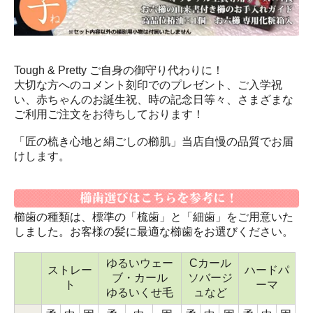
Tough & Pretty ご自身の御守り代わりに！
大切な方へのコメント刻印でのプレゼント、ご入学祝
い、赤ちゃんのお誕生祝、時の記念日等々、さまざまな
ご利用ご注文をお待ちしております！
「匠の梳き心地と絹ごしの櫛肌」当店自慢の品質でお届
けします。
櫛歯の種類は、標準の「梳歯」と「細歯」をご用意いた
しました。お客様の髪に最適な櫛歯をお選びください。
ゆるいウェー
Cカール
ストレー
ハードパ
ブ・カール
ソバージ
ト
ーマ
ゆるいくせ毛
ュなど