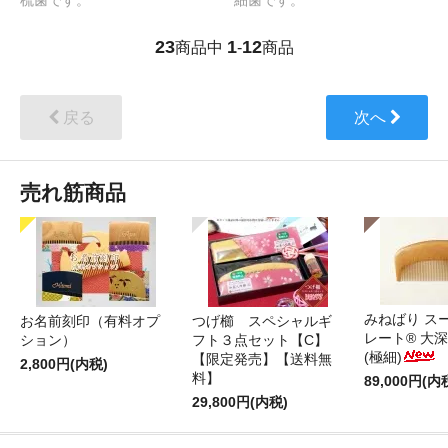
梳歯です。
細歯です。
23
1
12
商品中
-
商品
戻る
次へ
売れ筋商品
みねばり ス
お名前刻印（有料オプ
つげ櫛 スペシャルギ
レート® 大
ション）
フト３点セット【C】
(極細)
【限定発売】【送料無
2,800円(内税)
料】
89,000円(内
29,800円(内税)