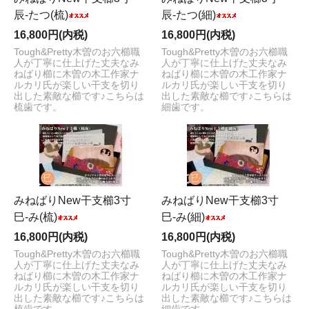
辰-たつ(梳)
辰-たつ(細)
16,800円(内税)
16,800円(内税)
Tough&Pretty木曽のお六櫛職
Tough&Pretty木曽のお六櫛職
人が丁寧に仕上げた丈夫なみ
人が丁寧に仕上げた丈夫なみ
ねばり櫛に木曽の木工作家ナ
ねばり櫛に木曽の木工作家ナ
ルカリ氏が楽しい干支を切り
ルカリ氏が楽しい干支を切り
出した素敵な櫛です♪こちらは
出した素敵な櫛です♪こちらは
梳歯です。
細歯です。
みねばりNew干支櫛3寸
みねばりNew干支櫛3寸
巳-み(梳)
巳-み(細)
16,800円(内税)
16,800円(内税)
Tough&Pretty木曽のお六櫛職
Tough&Pretty木曽のお六櫛職
人が丁寧に仕上げた丈夫なみ
人が丁寧に仕上げた丈夫なみ
ねばり櫛に木曽の木工作家ナ
ねばり櫛に木曽の木工作家ナ
ルカリ氏が楽しい干支を切り
ルカリ氏が楽しい干支を切り
出した素敵な櫛です♪こちらは
出した素敵な櫛です♪こちらは