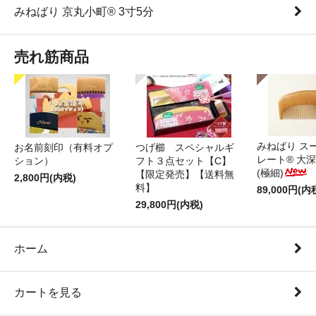
みねばり 京丸小町® 3寸5分
売れ筋商品
みねばり ス
お名前刻印（有料オプ
つげ櫛 スペシャルギ
レート® 大
ション）
フト３点セット【C】
(極細)
【限定発売】【送料無
2,800円(内税)
料】
89,000円(内
29,800円(内税)
ホーム
カートを見る