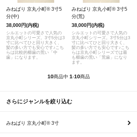
みねばり 京丸小町® 3寸5
みねばり 京丸小町® 3寸5
分(中)
分(荒)
38,000円(内税)
38,000円(内税)
シルエットの可愛さで人気の
シルエットの可愛さで人気の
京丸小町シリーズ。3寸5分は3
京丸小町シリーズ。3寸5分は3
寸に比べてひと回り大きく、
寸に比べてひと回り大きく、
髪の多い方でも安心です♪こち
髪の多い方でも安心です♪こち
らは比較的櫛歯の荒い「中
らは京丸小町シリーズでは最
歯」になります。
も櫛歯の荒い「荒歯」になり
ます。
10
1
10
商品中
-
商品
さらにジャンルを絞り込む
みねばり 京丸小町® 3寸