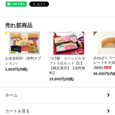
売れ筋商品
みねばり ス
お名前刻印（有料オプ
つげ櫛 スペシャルギ
レート® 大
ション）
フト３点セット【C】
(極細)
【限定発売】【送料無
2,800円(内税)
料】
89,000円(内
29,800円(内税)
ホーム
カートを見る