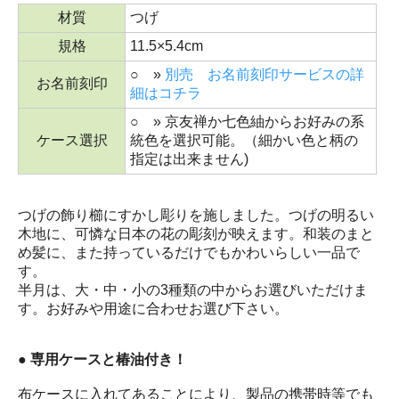
材質
つげ
規格
11.5×5.4cm
○ »
別売 お名前刻印サービスの詳
お名前刻印
細はコチラ
○ » 京友禅か七色紬からお好みの系
ケース選択
統色を選択可能。（細かい色と柄の
指定は出来ません)
つげの飾り櫛にすかし彫りを施しました。つげの明るい
木地に、可憐な日本の花の彫刻が映えます。和装のまと
め髪に、また持っているだけでもかわいらしい一品で
す。
半月は、大・中・小の3種類の中からお選びいただけま
す。お好みや用途に合わせお選び下さい。
● 専用ケースと椿油付き！
布ケースに入れてあることにより、製品の携帯時等でも