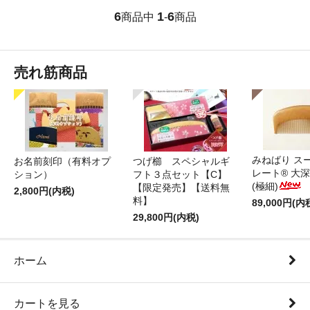
6
1
6
商品中
-
商品
売れ筋商品
みねばり ス
お名前刻印（有料オプ
つげ櫛 スペシャルギ
レート® 大
ション）
フト３点セット【C】
(極細)
【限定発売】【送料無
2,800円(内税)
料】
89,000円(内
29,800円(内税)
ホーム
カートを見る