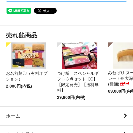
売れ筋商品
みねばり ス
お名前刻印（有料オプ
つげ櫛 スペシャルギ
レート® 大
ション）
フト３点セット【C】
(極細)
【限定発売】【送料無
2,800円(内税)
料】
89,000円(内
29,800円(内税)
ホーム