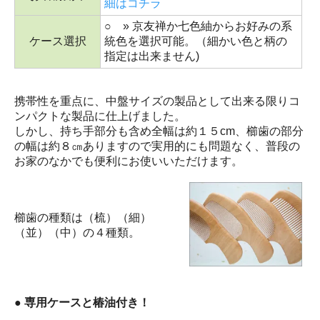
細はコチラ
○ » 京友禅か七色紬からお好みの系
ケース選択
統色を選択可能。（細かい色と柄の
指定は出来ません)
携帯性を重点に、中盤サイズの製品として出来る限りコ
ンパクトな製品に仕上げました。
しかし、持ち手部分も含め全幅は約１５cm、櫛歯の部分
の幅は約８㎝ありますので実用的にも問題なく、普段の
お家のなかでも便利にお使いいただけます。
櫛歯の種類は（梳）（細）
（並）（中）の４種類。
● 専用ケースと椿油付き！